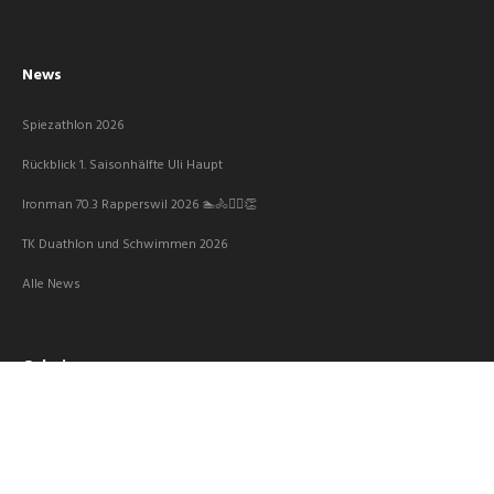
News
Spiezathlon 2026
Rückblick 1. Saisonhälfte Uli Haupt
Ironman 70.3 Rapperswil 2026 🏊🚴🏃‍♀️👏
TK Duathlon und Schwimmen 2026
Alle News
Galerie
Hauptversammlung 2026
Langlaufweekend 2026