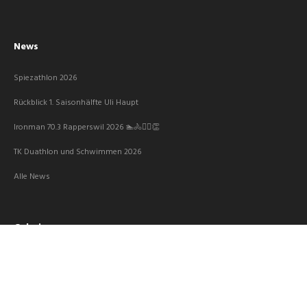
News
Spiezathlon 2026
Rückblick 1. Saisonhälfte Uli Haupt
Ironman 70.3 Rapperswil 2026 🏊🚴🏃‍♀️👏
TK Duathlon und Schwimmen 2026
Alle News
Galerie
Hauptversammlung 2026
Langlaufweekend 2026