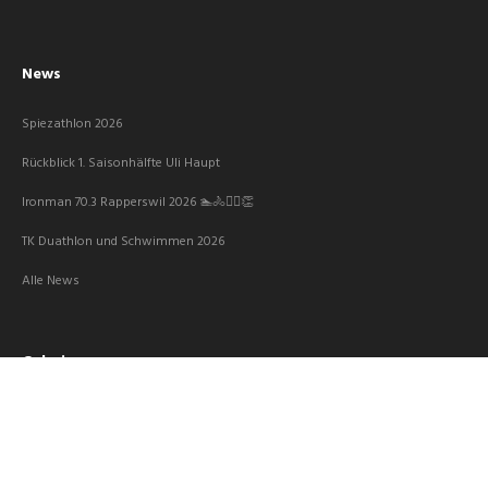
News
Spiezathlon 2026
Rückblick 1. Saisonhälfte Uli Haupt
Ironman 70.3 Rapperswil 2026 🏊🚴🏃‍♀️👏
TK Duathlon und Schwimmen 2026
Alle News
Galerie
Hauptversammlung 2026
Langlaufweekend 2026